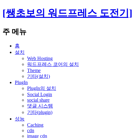
[쌩초보의 워드프레스 도전기]
검
주 메뉴
색
컨
홈
텐
설치
츠
Web Hosting
워드프레스 코어의 설치
로
Theme
건
기타(설치)
너
PlugIn
뛰
PlugIn의 설치
기
Social Login
social share
댓글 시스템
기타(plugin)
성능
Caching
cdn
image cdn