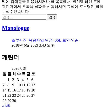
밑에 검색창을 이용하시거나 글 목록에서 '월선택'하신 후에
캘린더에서 초록색 날짜를 선택하시면 그날에 포스팅된 글을
보실수있습니다.
검
색:
Monologue
또 하나의 숙원사업 완성- SSL 보안 인증
2018년 6월 23일 3:43 오후
캐린더
2026 6월
일
월
화
수
목
금
토
1
2
3
4
5
6
7
8
9
10
11
12
13
14
15
16
17
18
19
20
21
22
23
24
25
26
27
28
29
30
« 6월