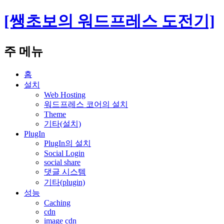
[쌩초보의 워드프레스 도전기]
검
주 메뉴
색
컨
홈
텐
설치
츠
Web Hosting
워드프레스 코어의 설치
로
Theme
건
기타(설치)
너
PlugIn
뛰
PlugIn의 설치
기
Social Login
social share
댓글 시스템
기타(plugin)
성능
Caching
cdn
image cdn