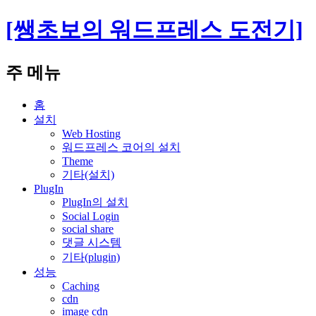
[쌩초보의 워드프레스 도전기]
검
주 메뉴
색
컨
홈
텐
설치
츠
Web Hosting
워드프레스 코어의 설치
로
Theme
건
기타(설치)
너
PlugIn
뛰
PlugIn의 설치
기
Social Login
social share
댓글 시스템
기타(plugin)
성능
Caching
cdn
image cdn