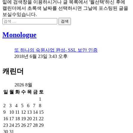
밑에 검색창을 이용하시거나 글 목록에서 '월선택'하신 후에
캘린더에서 초록색 날짜를 선택하시면 그날에 포스팅된 글을
보실수있습니다.
검
색:
Monologue
또 하나의 숙원사업 완성- SSL 보안 인증
2018년 6월 23일 3:43 오후
캐린더
2026 8월
일
월
화
수
목
금
토
1
2
3
4
5
6
7
8
9
10
11
12
13
14
15
16
17
18
19
20
21
22
23
24
25
26
27
28
29
30
31