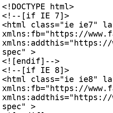
<!DOCTYPE html>

<!--[if IE 7]>

<html class="ie ie7" la
xmlns:fb="https://www.f
xmlns:addthis="https://
spec" >

<![endif]-->

<!--[if IE 8]>

<html class="ie ie8" la
xmlns:fb="https://www.f
xmlns:addthis="https://
spec" >
