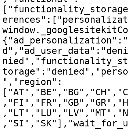
["functionality_storage
erences":["personalizat
window._googlesitekitCo
{"ad_personalization":"
d","ad_user_data":"deni
nied","functionality_st
torage":"denied","perso
","region":
["AT","BE","BG","CH","C
,"FI","FR","GB","GR","H
,"LT","LU","LV","MT","N
,"SI","SK"],"wait_for_u