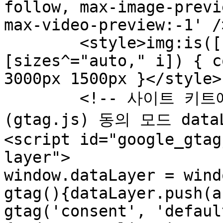
follow, max-image-previ
max-video-preview:-1' />
	<style>img:is([sizes="auto" i], 
[sizes^="auto," i]) { c
3000px 1500px }</style>

	<!-- 사이트 키트에 의해 추가된 Google 태그
(gtag.js) 동의 모드 dataL
<script id="google_gtag
layer">

window.dataLayer = wind
gtag(){dataLayer.push(a
gtag('consent', 'default