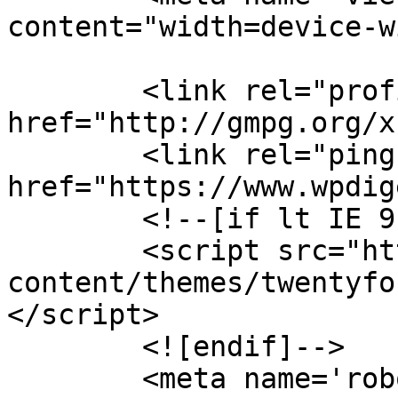
content="width=device-w
	<link rel="profile" 
href="http://gmpg.org/x
	<link rel="pingback" 
href="https://www.wpdig
	<!--[if lt IE 9]>

	<script src="https://www.wpdigest.kr/wp-
content/themes/twentyfo
</script>

	<![endif]-->

	<meta name='robots' content='index, 