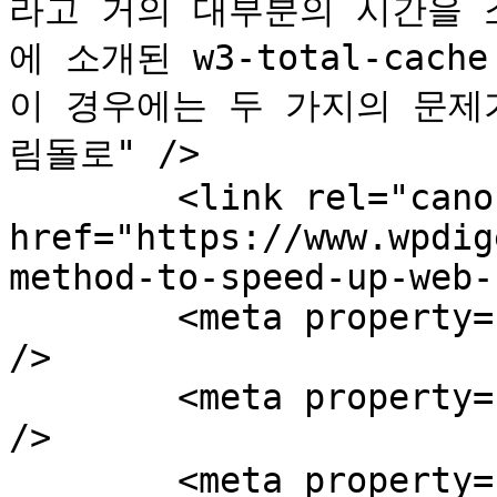
라고 거의 대부분의 시간을 
에 소개된 w3-total-cac
이 경우에는 두 가지의 문제
림돌로" />

	<link rel="canonical" 
href="https://www.wpdig
method-to-speed-up-web-
	<meta property="og:locale" content="ko_KR" 
/>

	<meta property="og:type" content="article" 
/>

	<meta property="og:title" content="속도 향상