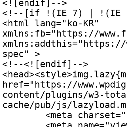
<![endif]-->

<!--[if !(IE 7) | !(IE 
<html lang="ko-KR" 
xmlns:fb="https://www.f
xmlns:addthis="https://
spec" >

<!--<![endif]-->

<head><style>img.lazy{m
href="https://www.wpdig
content/plugins/w3-tota
cache/pub/js/lazyload.m
	<meta charset="UTF-8">

	<meta name="viewport" 