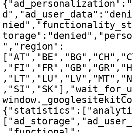
{"ad_personalization":"
d","ad_user_data":"deni
nied","functionality_st
torage":"denied","perso
","region":
["AT","BE","BG","CH","C
,"FI","FR","GB","GR","H
,"LT","LU","LV","MT","N
,"SI","SK"],"wait_for_u
window._googlesitekitCo
{"statistics":["analyti
["ad_storage","ad_user_
,"functional":